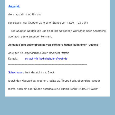
Jugend:
dienstags ab 17:00 Uhr und
samstags in vier Gruppen zu je einer Stunde von 14:30 - 19:00 Uhr
Die Gruppen werden von uns eingeteilt, wir können Wünschen nach Absprache
aber auch gerne entgegen kommen.
Aktuelles zum Jugendtraining von Bernhard Hettele auch unter "Jugend"
Anfragen an Jugendtrainer/-leiter: Bernhard Hettele
Kontakt:
schach.vfb-friedrichshofen@web.de
------------------------------------------------------------------------------------------------------
Schachraum:
befindet sich im 1. Stock.
(durch den Haupteingang gehen, rechts die Treppe hoch, oben gleich wieder
rechts, noch ein paar Stufen geradeaus zur Tür mit Schild "SCHACHRAUM".)