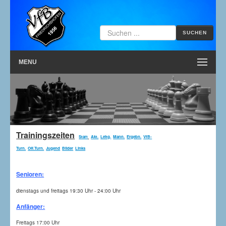
SUCHEN
MENU
Trainingszeiten
Start
Akt.
Leitg.
Mann.
Ergebn.
VfB-
Turn.
Off.Turn.
Jugend
Bilder
Links
Senioren:
dienstags und freitags 19:30 Uhr - 24:00 Uhr
Anfänger:
Freitags 17:00 Uhr