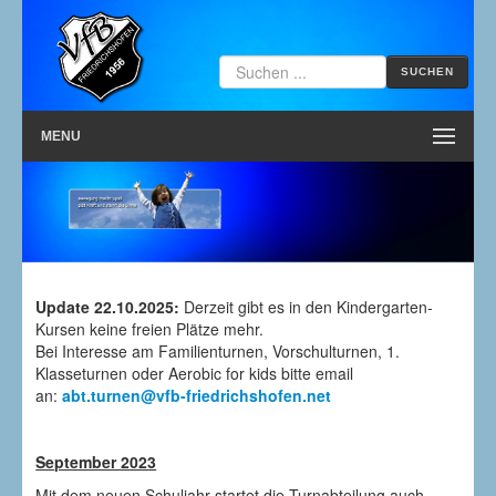
SUCHEN
MENU
Update 22.10.2025:
Derzeit gibt es in den Kindergarten-
Kursen keine freien Plätze mehr.
​Bei Interesse am Familienturnen, Vorschulturnen, 1.
Klasseturnen oder Aerobic for kids bitte email
an:
abt.turnen@vfb-friedrichshofen.net
September 2023
Mit dem neuen Schuljahr startet die Turnabteilung auch