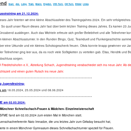
end
Start
Akt.
Leitg.
Train.
Mann.
Ergebn.
VfB-Turn.
Off.Turn.
Bilder
Links
usstraining am 21.12.2024:
eses Jahr feierten wir eine kleine Abschlussfeier des Trainingsjahres 2024. Ein sehr erfolgreiche
. So quoll unser Raum dieses Jahr fast über beim letzten Training dieses Jahres. Es kamen 23 Jug
inoabend ausklingen. Auch das Wichteln erfreute sich großer Beliebtheit und alle Teilnehmer k
 kleinen Abschlussturnier. In den Runden Bingo, Quiz, Teamduell und Flunkergeschichte sammel
er eine Urkunde und ein kleines Schokogeschenk freuen. Olivia konnte knapp gewinnen vor Jani
der Teilnehmer ging leer aus, da es noch viele Süßigkeiten zu verteilen gab. Elias, Hendrik und 
abschluss sorgen.
 Friedrichshofen e.V., Abteilung Schach, Jugendtraining verabschiedet sich ins neue Jahr. Ab 
htszeit und einen guten Rutsch ins neue Jahr.
----------------------------------------------------------------
g Jugendtraining:
us am
18.05.2024, 25.05.2024 und 08.06.2024
----------------------------------------------------------------
 am 02.03.2024:
 Münchner Schnellschach-Frauen & Mädchen- Einzelmeisterschaft
SFME fand am 02.03.2024 zum ersten Mal in München statt.
uenschachreferentin Nato Imnadze, die uns letztes Jahr zum Girlsday
besucht hat,
sierte in einem Münchner Gymnasium dieses
Schnellschach
turnier speziell für Frauen.