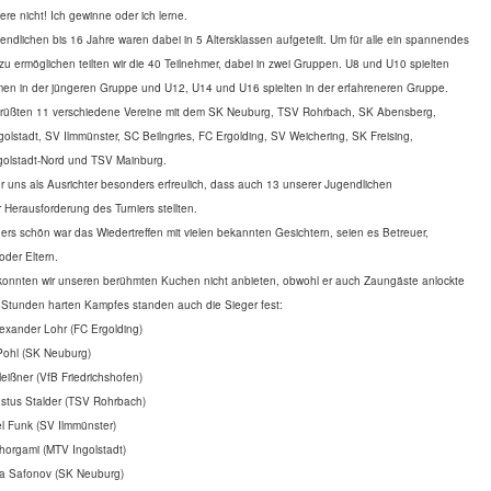
liere nicht! Ich gewinne oder ich
lerne.
endlichen bis 16 Jahre waren dabei in 5 Altersklassen aufgeteilt. Um für alle ein spannendes
 zu ermöglichen teilten wir die 40 Teilnehmer, dabei in zwei Gruppen. U8 und U10 spielten
en in der jüngeren Gruppe und U12, U14 und U16 spielten in der erfahreneren Gruppe.
grüßten 11 verschiedene Vereine mit dem SK Neuburg, TSV Rohrbach, SK Abensberg,
olstadt, SV Ilmmünster, SC Beilngries, FC Ergolding, SV Weichering, SK Freising,
golstadt-Nord und TSV Mainburg.
r uns als Ausrichter besonders erfreulich, dass auch 13 unserer Jugendlichen
r Herausforderung des Turniers stellten.
rs schön war das Wiedertreffen mit vielen bekannten Gesichtern, seien es Betreuer,
 oder Eltern.
konnten wir unseren berühmten Kuchen nicht anbieten, obwohl er auch Zaungäste anlockte
Stunden harten Kampfes standen auch die Sieger fest:
exander Lohr (FC Ergolding)
Pohl (SK Neuburg)
eißner (VfB Friedrichshofen)
stus Stalder (TSV Rohrbach)
l Funk (SV Ilmmünster)
horgami (MTV Ingolstadt)
lia Safonov (SK Neuburg)