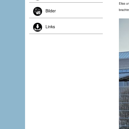
Elias u
bracht
Bilder
Links