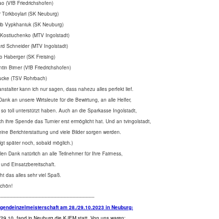
ao (VfB Friedrichshofen)
 Türkboylari (SK Neuburg)
lib Vypkhaniuk (SK Neuburg)
 Kostiuchenko (MTV Ingolstadt)
d Schneider (MTV Ingolstadt)
o Haberger (SK Freising)
tin Birner (VfB Friedrichshofen)
Mucke (TSV Rohrbach)
anstalter kann ich nur sagen, dass nahezu alles perfekt lief.
Dank an unsere Wirtsleute für die Bewirtung, an alle Helfer,
 so toll unterstützt haben. Auch an die Sparkasse Ingolstadt,
ch ihre Spende das Turnier erst ermöglicht hat. Und an tvingolstadt,
 eine Berichterstattung und viele Bilder sorgen werden.
olgt später noch, sobald möglich.)
len Dank natürlich an alle Teilnehmer für Ihre Fairness,
und Einsatzbereitschaft.
t das alles sehr viel Spaß.
chön!
-----------------------------------------------------------------
ugendeinzelmeisterschaft am 28./29.10.2023 in Neuburg
:
29.10. fand in Neuburg die KJEM statt. Von uns waren: