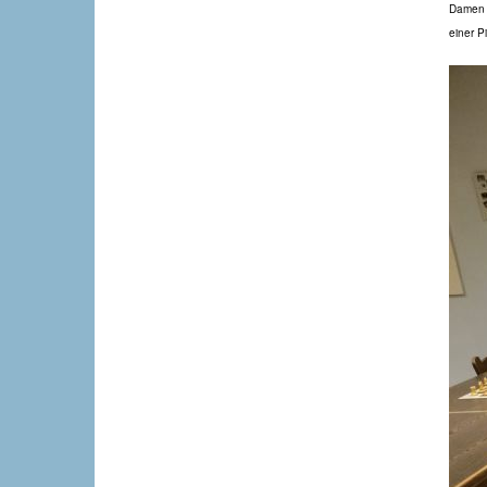
Damen s
einer P