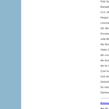
Felix G
Bahadir
U10: H
Hergoii
Leonhar
U8: Nin
Konstan
Julia 
Als Ver
Vielen 
die uns
die dur
die für
(Link f
Und vie
Geduld 
So mach
Dankes
-----------
Kreisj
Am 28./