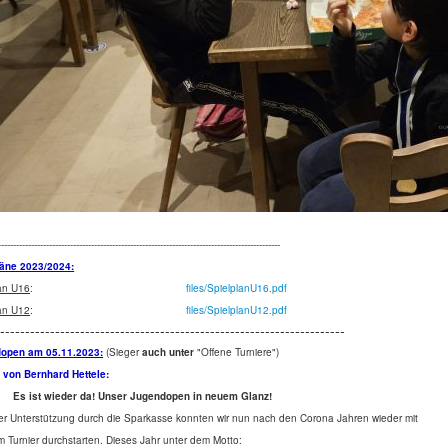
----------------------------------------------------------------------------------------------
läne 2023/2024
:
lan U16
:
files/SpielplanU16.pdf
lan U12
:
files/SpielplanU12.pdf
----------------------------------------------------------------------
open am 05.11.2023:
(Sieger
auch unter
"Offene Turniere")
 von Bernhard Hettele:
Es ist wieder da! Unser Jugendopen in neuem Glanz!
r Unterstützung durch die Sparkasse konnten wir nun nach den Corona Jahren wieder
mit
 Turnier durchstarten.
Dieses Jahr unter dem Motto: