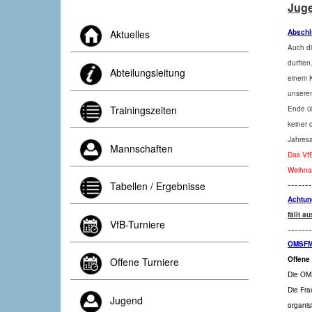
Jug
Abschl
Aktuelles
Auch di
durften
Abteilungsleitung
einem K
unserem
Trainingszeiten
Ende üb
keiner 
Jahres
Mannschaften
Das VfB
Weihnac
------
Tabellen / Ergebnisse
Achtun
fällt a
VfB-Turniere
------
OMSFME
Offene
Offene Turniere
Die OM
Die Fra
Jugend
organi