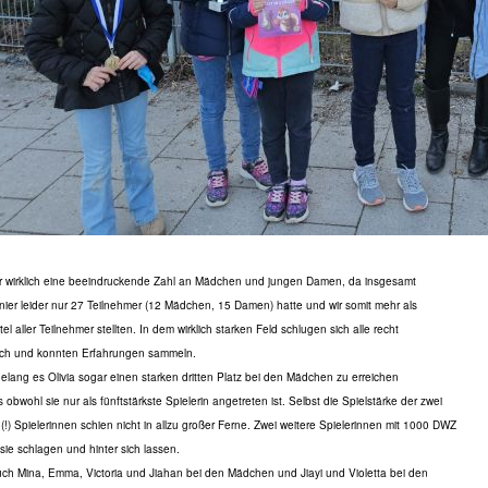
r wirklich eine beeindruckende Zahl an Mädchen und jungen Damen,
da insgesamt
nier leider nur 27 Teilnehmer (12 Mädchen, 15 Damen) hatte
und wir somit mehr als
tel aller Teilnehmer stellten.
In dem wirklich starken Feld schlugen sich alle recht
lich und konnten
Erfahrungen sammeln.
elang es Olivia sogar einen starken dritten Platz bei den Mädchen zu erreichen
 obwohl sie nur als fünftstärkste Spielerin angetreten ist. Selbst die Spielstärke
der zwei
(!) Spielerinnen schien nicht in allzu großer Ferne. Zwei weitere
Spielerinnen mit 1000
DWZ
sie schlagen und hinter sich lassen.
ch Mina, Emma, Victoria und Jiahan bei den Mädchen und Jiayi und Violetta
bei den