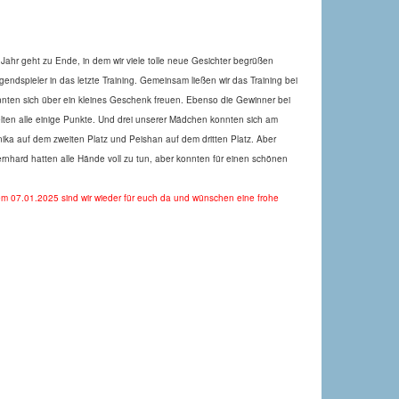
s Jahr geht zu Ende, in dem wir viele tolle neue Gesichter begrüßen
endspieler in das letzte Training. Gemeinsam ließen wir das Training bei
onnten sich über ein kleines Geschenk freuen. Ebenso die Gewinner bei
ten alle einige Punkte. Und drei unserer Mädchen konnten sich am
ka auf dem zweiten Platz und Peishan auf dem dritten Platz. Aber
Bernhard hatten alle Hände voll zu tun, aber konnten für einen schönen
dem 07.01.2025 sind wir wieder für euch da und wünschen eine frohe