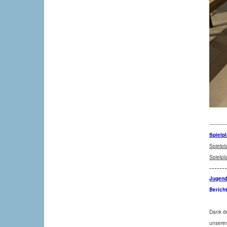
-----------
Spielp
Spielp
Spielp
------
Jugend
Bericht
Dank de
unserem