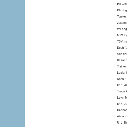
Ich ver
Die Jug
Turnier
zusamm
Wir be
MTV Ing
TSV In
Doch fü
sich de
Besonde
Trainer
Leider 
Nach 6 
U16: Al
Timon 
Levin M
U14: Ju
Raphae
Abtin K
U12: Il