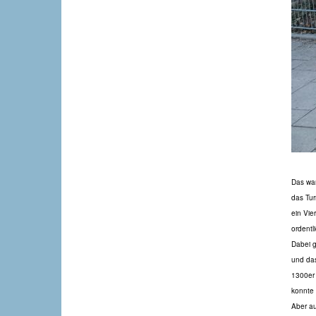
Das wa
das Tur
ein Vier
ordent
Dabei g
und das
1300er 
konnte 
Aber au